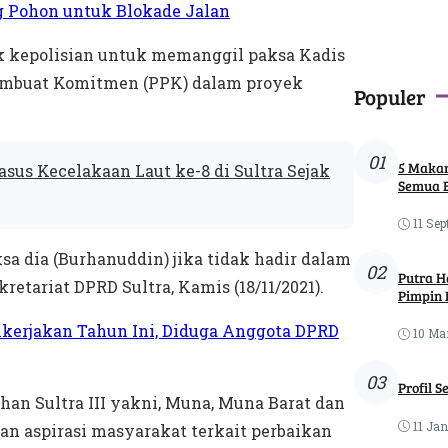
g Pohon untuk Blokade Jalan
k kepolisian untuk memanggil paksa Kadis
 Pembuat Komitmen (PPK) dalam proyek
Populer
01
5 Makan
us Kecelakaan Laut ke-8 di Sultra Sejak
Semua 
11 Sep
sa dia (Burhanuddin) jika tidak hadir dalam
02
Putra H
retariat DPRD Sultra, Kamis (18/11/2021).
Pimpin 
ikerjakan Tahun Ini, Diduga Anggota DPRD
10 Ma
03
Profil S
ihan Sultra III yakni, Muna, Muna Barat dan
11 Jan
n aspirasi masyarakat terkait perbaikan