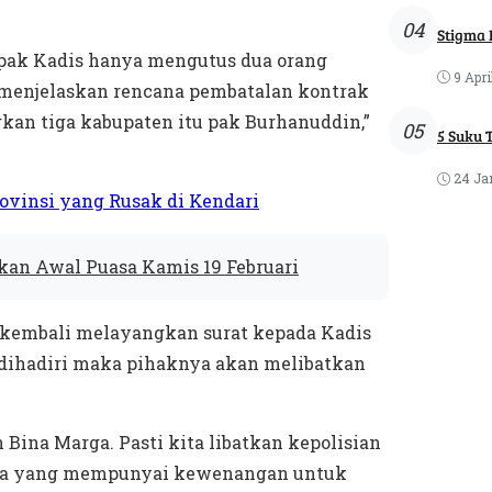
04
Stigma 
 pak Kadis hanya mengutus dua orang
9 Apri
 menjelaskan rencana pembatalan kontrak
an tiga kabupaten itu pak Burhanuddin,”
05
5 Suku 
24 Ja
rovinsi yang Rusak di Kendari
kan Awal Puasa Kamis 19 Februari
a kembali melayangkan surat kepada Kadis
m dihadiri maka pihaknya akan melibatkan
Bina Marga. Pasti kita libatkan kepolisian
dia yang mempunyai kewenangan untuk