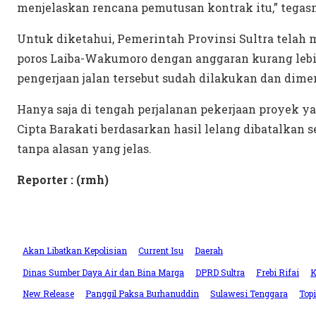
menjelaskan rencana pemutusan kontrak itu,” tegas
Untuk diketahui, Pemerintah Provinsi Sultra telah
poros Laiba-Wakumoro dengan anggaran kurang lebih
pengerjaan jalan tersebut sudah dilakukan dan dime
Hanya saja di tengah perjalanan pekerjaan proyek 
Cipta Barakati berdasarkan hasil lelang dibatalkan 
tanpa alasan yang jelas.
Reporter : (rmh)
Akan Libatkan Kepolisian
Current Isu
Daerah
Dinas Sumber Daya Air dan Bina Marga
DPRD Sultra
Frebi Rifai
K
New Release
Panggil Paksa Burhanuddin
Sulawesi Tenggara
Topi