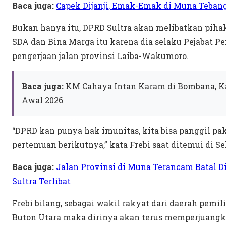
Baca juga:
Capek Dijanji, Emak-Emak di Muna Teban
Bukan hanya itu, DPRD Sultra akan melibatkan piha
SDA dan Bina Marga itu karena dia selaku Pejabat
pengerjaan jalan provinsi Laiba-Wakumoro.
Baca juga:
KM Cahaya Intan Karam di Bombana, Kas
Awal 2026
“DPRD kan punya hak imunitas, kita bisa panggil pak
pertemuan berikutnya,” kata Frebi saat ditemui di Sek
Baca juga:
Jalan Provinsi di Muna Terancam Batal D
Sultra Terlibat
Frebi bilang, sebagai wakil rakyat dari daerah pemil
Buton Utara maka dirinya akan terus memperjuangka