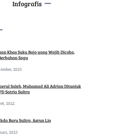
Infografis
an Khas Suku Bajo yang Wajib Dicoba,
Berbahan Sagu
tember, 2023
aerul Saleh, Muhamad Ali Adrian Ditunjuk
PD Satria Sultra
ret, 2022
ekda Baru Sultra, Asrun Lio
uari, 2023