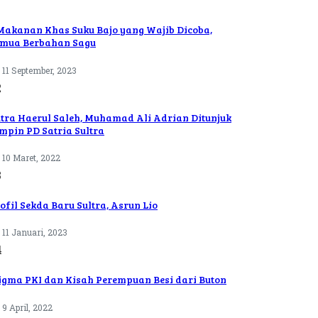
Makanan Khas Suku Bajo yang Wajib Dicoba,
mua Berbahan Sagu
11 September, 2023
2
tra Haerul Saleh, Muhamad Ali Adrian Ditunjuk
mpin PD Satria Sultra
10 Maret, 2022
3
ofil Sekda Baru Sultra, Asrun Lio
11 Januari, 2023
4
igma PKI dan Kisah Perempuan Besi dari Buton
9 April, 2022