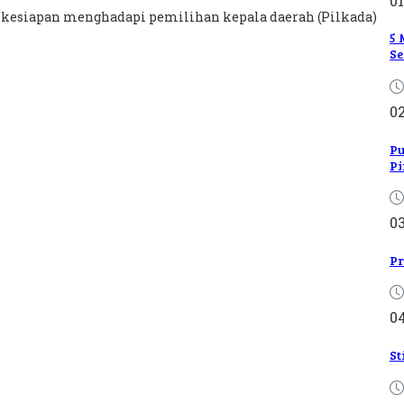
01
 kesiapan menghadapi pemilihan kepala daerah (Pilkada)
5 
Se
0
Pu
Pi
0
Pr
0
St