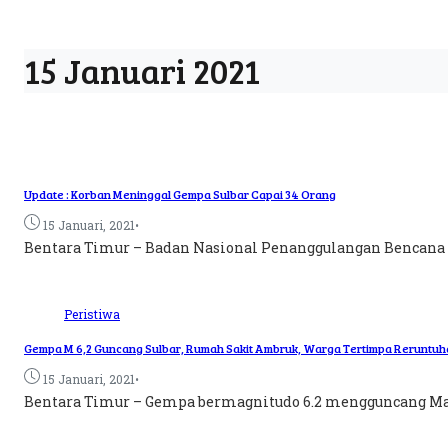
15 Januari 2021
Update : Korban Meninggal Gempa Sulbar Capai 34 Orang
•
15 Januari, 2021
Bentara Timur – Badan Nasional Penanggulangan Bencana 
Peristiwa
Gempa M 6,2 Guncang Sulbar, Rumah Sakit Ambruk, Warga Tertimpa Reruntuh
•
15 Januari, 2021
Bentara Timur – Gempa bermagnitudo 6.2 mengguncang Mamuju