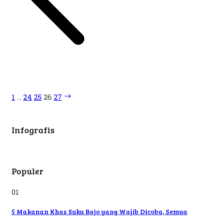
1
…
24
25
26
27
Infografis
Populer
01
5 Makanan Khas Suku Bajo yang Wajib Dicoba, Semua