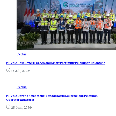
Ekobis
PT Vale Raih Level III Green and Smart Port untuk Pelabuhan Balantang
•
15 Juli, 2026
Ekobis
PT Vale Dorong Kompetensi Tenaga Kerja Lokal melalui Pelatihan
Operator Alat Berat
•
25 Juni, 2026