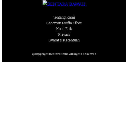
Tentang Kami
Pedoman Media Siber
Kode Etik
Privasi
Syarat & Ketentuan
@Copyright Bentaratimur. All Rights Reserved