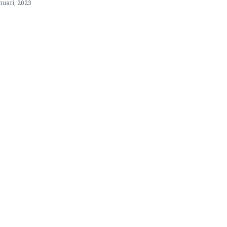
nuari, 2023
idikan
Kapasitas Mahasiswa,
ma FISIP UHO Teken Mou
ndidikan dan Penelitian
5