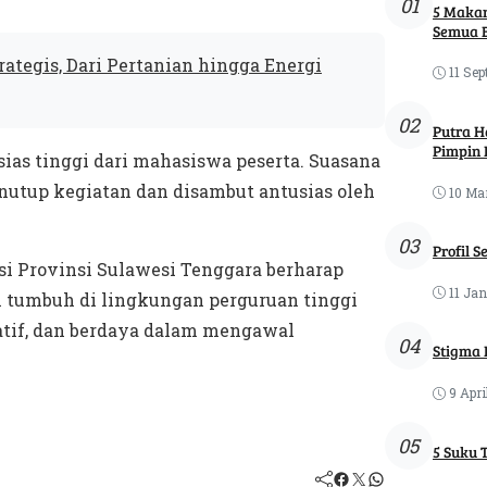
01
5 Makan
Semua 
ategis, Dari Pertanian hingga Energi
11 Sep
02
Putra H
Pimpin 
ias tinggi dari mahasiswa peserta. Suasana
nutup kegiatan dan disambut antusias oleh
10 Ma
03
Profil S
si Provinsi Sulawesi Tenggara berharap
11 Jan
n tumbuh di lingkungan perguruan tinggi
atif, dan berdaya dalam mengawal
04
Stigma 
9 Apri
05
5 Suku 