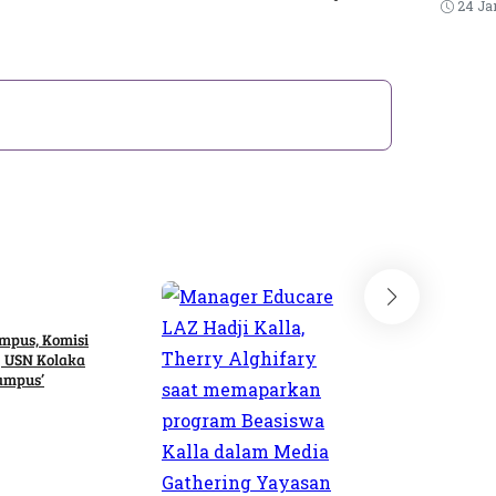
24 Ja
Pend
mpus, Komisi
Tingkatkan 
g USN Kolaka
AMSI Bersa
Campus’
Dibidang Pe
5 Juli, 202