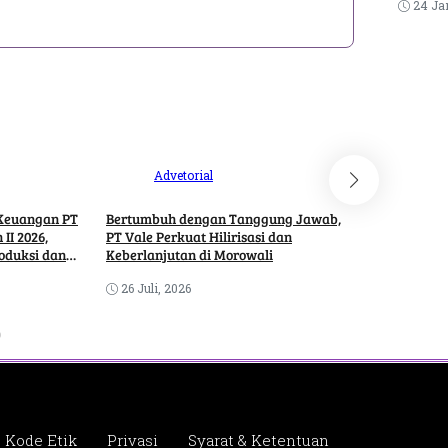
24 Ja
Advetorial
Adve
 Keuangan PT
Bertumbuh dengan Tanggung Jawab,
PT Vale Edu
II 2026,
PT Vale Perkuat Hilirisasi dan
Cegah DBD 
oduksi dan
Keberlanjutan di Morowali
18 Juli, 20
26 Juli, 2026
Kode Etik
Privasi
Syarat & Ketentuan