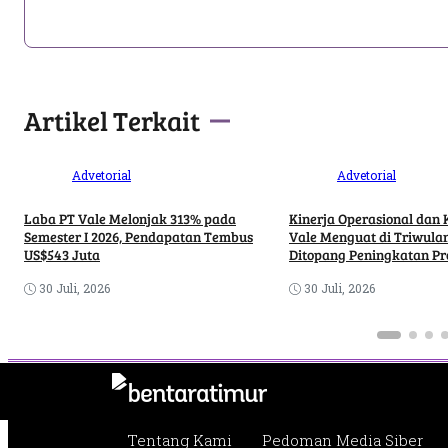
Artikel Terkait
Advetorial
Advetorial
Laba PT Vale Melonjak 313% pada
Kinerja Operasional dan
Semester I 2026, Pendapatan Tembus
Vale Menguat di Triwulan 
US$543 Juta
Ditopang Peningkatan Pr
Hilirisasi
30 Juli, 2026
30 Juli, 2026
Tentang Kami
Pedoman Media Siber