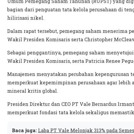
Umum Pemegang Saham Tahunan (RUPST) yang digelar 
bagian dari penguatan tata kelola perusahaan di t
hilirisasi nikel.
Dalam rapat tersebut, pemegang saham menerima pen
Wakil Presiden Komisaris serta Christopher McCleav
Sebagai penggantinya, pemegang saham menyetujui 
Wakil Presiden Komisaris, serta Patricia Renee Peg
Manajemen menyatakan perubahan kepengurusan ter
memperkuat kepemimpinan perusahaan agar lebih a
mineral kritis global.
Presiden Direktur dan CEO PT Vale Bernardus Irman
memperkuat fondasi tata kelola sekaligus memastika
Baca juga:
Laba PT Vale Melonjak 313% pada Semes