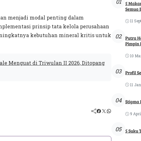
01
5 Makan
Semua 
kan menjadi modal penting dalam
11 Sep
plementasi prinsip tata kelola perusahaan
eningkatnya kebutuhan mineral kritis untuk
02
Putra H
Pimpin 
10 Ma
le Menguat di Triwulan II 2026, Ditopang
03
Profil S
11 Jan
04
Stigma 
9 Apri
05
5 Suku 