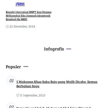
News
Kapolri Apresiasi BNPT dan Densus
88 Rangkul Eks Jamaah Islamiyah
Kembali Ke NKRI
22 Desember, 2024
Infografis
Populer
01
5 Makanan Khas Suku Bajo yang Wajib Dicoba, Semua
Berbahan Sagu
11 September, 2023
02