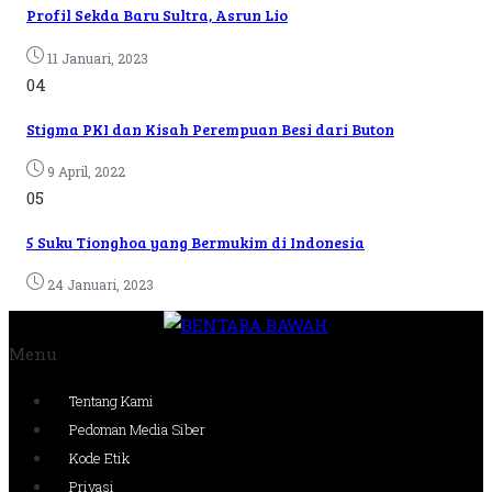
Profil Sekda Baru Sultra, Asrun Lio
11 Januari, 2023
04
Stigma PKI dan Kisah Perempuan Besi dari Buton
9 April, 2022
05
5 Suku Tionghoa yang Bermukim di Indonesia
24 Januari, 2023
Menu
Tentang Kami
Pedoman Media Siber
Kode Etik
Privasi