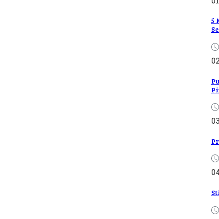
01
5 
Se
0
Pu
Pi
0
Pr
0
St