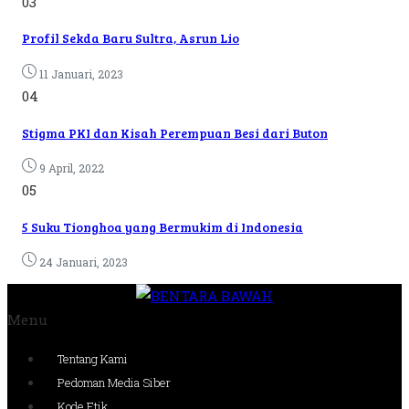
03
Profil Sekda Baru Sultra, Asrun Lio
11 Januari, 2023
04
Stigma PKI dan Kisah Perempuan Besi dari Buton
9 April, 2022
05
5 Suku Tionghoa yang Bermukim di Indonesia
24 Januari, 2023
Menu
Tentang Kami
Pedoman Media Siber
Kode Etik