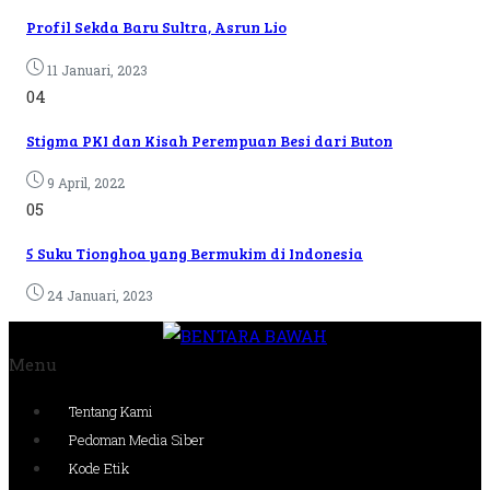
Profil Sekda Baru Sultra, Asrun Lio
11 Januari, 2023
04
Stigma PKI dan Kisah Perempuan Besi dari Buton
9 April, 2022
05
5 Suku Tionghoa yang Bermukim di Indonesia
24 Januari, 2023
Menu
Tentang Kami
Pedoman Media Siber
Kode Etik