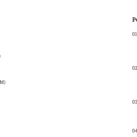
P
01
g
0
KM)
0
0