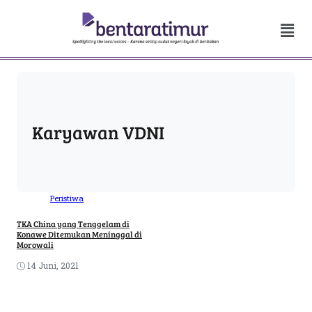
Karyawan VDNI
Peristiwa
TKA China yang Tenggelam di
Konawe Ditemukan Meninggal di
Morowali
14 Juni, 2021