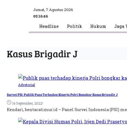
Jumat, 7 Agustus 2026
05:16:47
Headline
Politik
Hukum
Jaga 
Kasus Brigadir J
Advetorial
Survei PSI: Publik Puas Terhadap Kinerja Polri Bongkar Kasus Brigadir J
•
16 September, 2022
Kendari, bentaratimur.id – Panel Survei Indonesia (PSI) mel