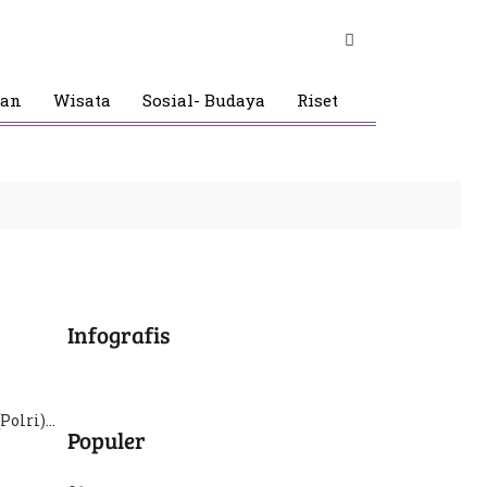
gan
Wisata
Sosial- Budaya
Riset
Infografis
olri)...
Populer