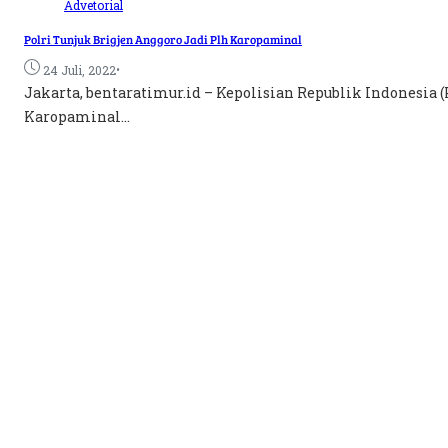
Advetorial
Polri Tunjuk Brigjen Anggoro Jadi Plh Karopaminal
•
24 Juli, 2022
Jakarta, bentaratimur.id – Kepolisian Republik Indonesia (
Karopaminal...