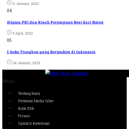
11 Januari, 2023
04
Stigma PKI dan Kisah Perempuan Besi dari Buton
9 April, 2022
05
5 Suku Tionghoa yang Bermukim di Indonesia
24 Januari, 2023
Menu
Tentang Kami
Pedoman Media Siber
Kode Etik
Privasi
Syarat & Ketentuan