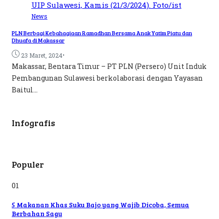
News
PLN Berbagi Kebahagiaan Ramadhan Bersama Anak Yatim Piatu dan
Dhuafa di Makassar
•
23 Maret, 2024
Makassar, Bentara Timur – PT PLN (Persero) Unit Induk
Pembangunan Sulawesi berkolaborasi dengan Yayasan
Baitul...
Infografis
Populer
01
5 Makanan Khas Suku Bajo yang Wajib Dicoba, Semua
Berbahan Sagu