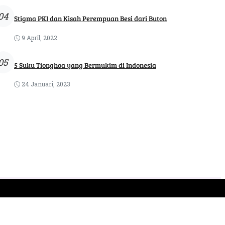
04
Stigma PKI dan Kisah Perempuan Besi dari Buton
9 April, 2022
05
5 Suku Tionghoa yang Bermukim di Indonesia
24 Januari, 2023