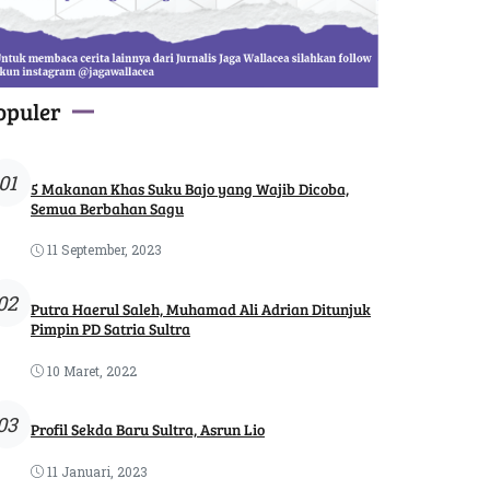
opuler
01
5 Makanan Khas Suku Bajo yang Wajib Dicoba,
Semua Berbahan Sagu
11 September, 2023
02
Putra Haerul Saleh, Muhamad Ali Adrian Ditunjuk
Pimpin PD Satria Sultra
10 Maret, 2022
03
Profil Sekda Baru Sultra, Asrun Lio
11 Januari, 2023