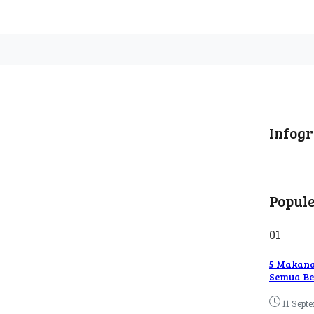
Infogr
Popul
01
5 Makana
Semua Be
11 Sept