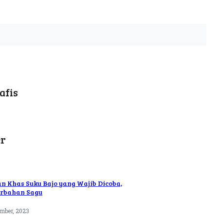
afis
er
n Khas Suku Bajo yang Wajib Dicoba,
rbahan Sagu
ember, 2023