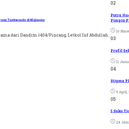
02
Putra Ha
Pimpin PD
raan Taekwondo di Malaysia
10 Mare
ama dari Dandim 1404/Pinrang, Letkol Inf Abdullah...
03
Profil Se
11 Janu
04
Stigma P
9 April,
05
5 Suku T
24 Janu