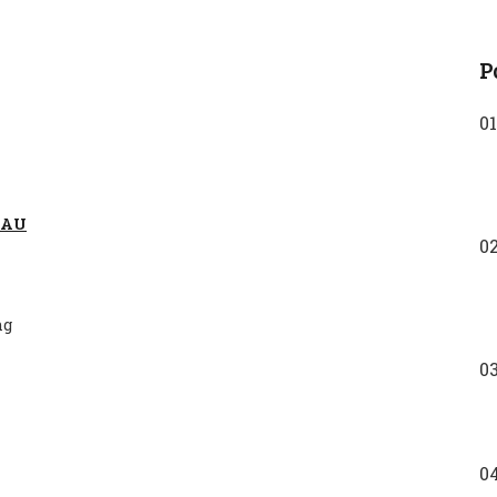
P
01
 AU
0
ng
0
0