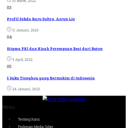
10 Maret, 2022
03
Profil Sekda Baru Sultra, Asrun Lio
11 Januari, 2023
04
Stigma PKI dan Kisah Perempuan Besi dari Buton
9 April, 2022
05
5 Suku Tionghoa yang Bermukim di Indonesia
24 Januari, 2023
Menu
Tentang Kami
Pedoman Media Siber