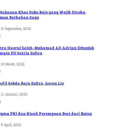
Makanan Khas Suku Bajo yang Wajib Dicoba,
mua Berbahan Sagu
11 September, 2023
2
tra Haerul Saleh, Muhamad Ali Adrian Ditunjuk
mpin PD Satria Sultra
10 Maret, 2022
3
ofil Sekda Baru Sultra, Asrun Lio
11 Januari, 2023
4
igma PKI dan Kisah Perempuan Besi dari Buton
9 April, 2022