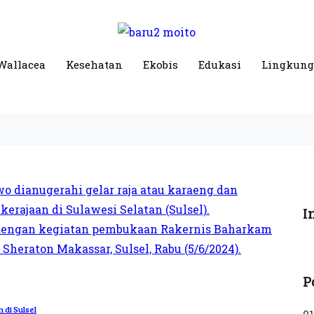
Wallacea
Kesehatan
Ekobis
Edukasi
Lingkun
I
P
 di Sulsel