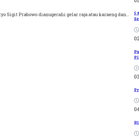
01
5 
o Sigit Prabowo dianugerahi gelar raja atau karaeng dan...
Se
0
Pu
Pi
0
Pr
0
St