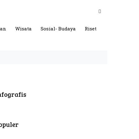
gan
Wisata
Sosial- Budaya
Riset
nfografis
opuler