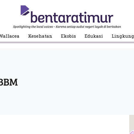
Wallacea
Kesehatan
Ekobis
Edukasi
Lingkun
 BBM