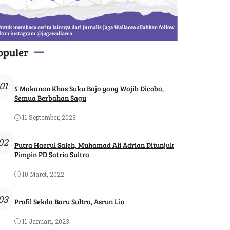
opuler
01
5 Makanan Khas Suku Bajo yang Wajib Dicoba,
Semua Berbahan Sagu
11 September, 2023
02
Putra Haerul Saleh, Muhamad Ali Adrian Ditunjuk
Pimpin PD Satria Sultra
10 Maret, 2022
03
Profil Sekda Baru Sultra, Asrun Lio
11 Januari, 2023