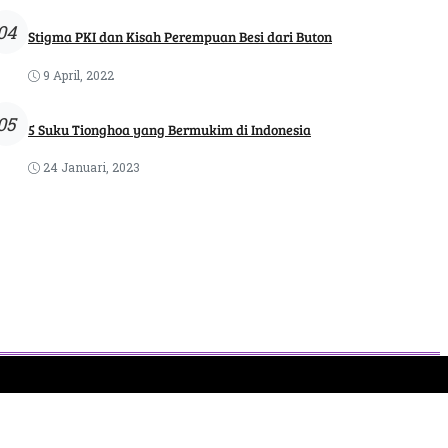
04
Stigma PKI dan Kisah Perempuan Besi dari Buton
9 April, 2022
05
5 Suku Tionghoa yang Bermukim di Indonesia
24 Januari, 2023