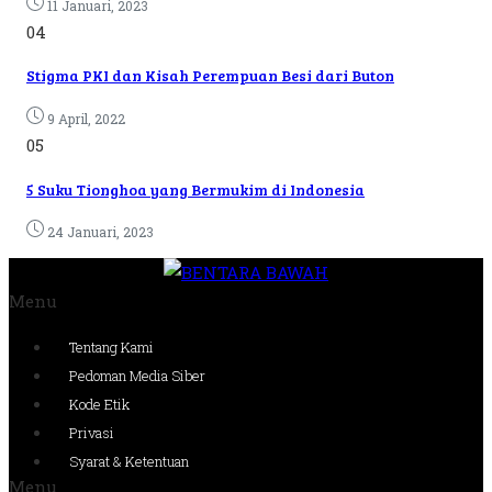
11 Januari, 2023
04
Stigma PKI dan Kisah Perempuan Besi dari Buton
9 April, 2022
05
5 Suku Tionghoa yang Bermukim di Indonesia
24 Januari, 2023
Menu
Tentang Kami
Pedoman Media Siber
Kode Etik
Privasi
Syarat & Ketentuan
Menu