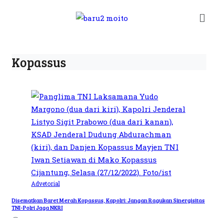
Kopassus
Advetorial
Disematkan Baret Merah Kopassus, Kapolri: Jangan Ragukan Sinergisitas
TNI-Polri Jaga NKRI