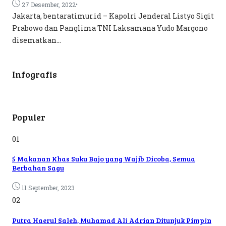
•
27 Desember, 2022
Jakarta, bentaratimur.id – Kapolri Jenderal Listyo Sigit
Prabowo dan Panglima TNI Laksamana Yudo Margono
disematkan...
Infografis
Populer
01
5 Makanan Khas Suku Bajo yang Wajib Dicoba, Semua
Berbahan Sagu
11 September, 2023
02
Putra Haerul Saleh, Muhamad Ali Adrian Ditunjuk Pimpin