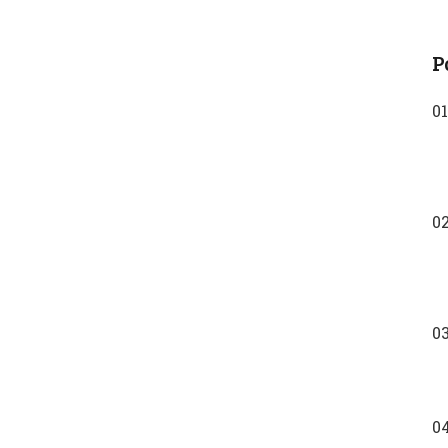
P
01
0
0
0