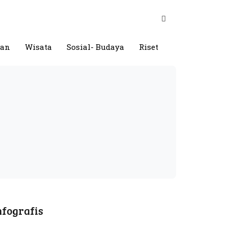
gan
Wisata
Sosial- Budaya
Riset
nfografis