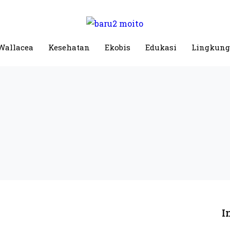
Wallacea
Kesehatan
Ekobis
Edukasi
Lingkun
I