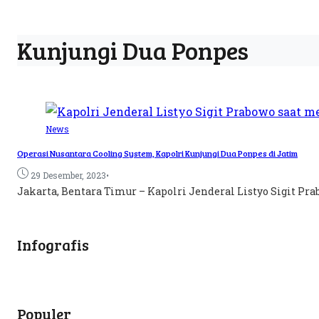
Kunjungi Dua Ponpes
News
Operasi Nusantara Cooling System, Kapolri Kunjungi Dua Ponpes di Jatim
•
29 Desember, 2023
Jakarta, Bentara Timur – Kapolri Jenderal Listyo Sigit P
Infografis
Populer