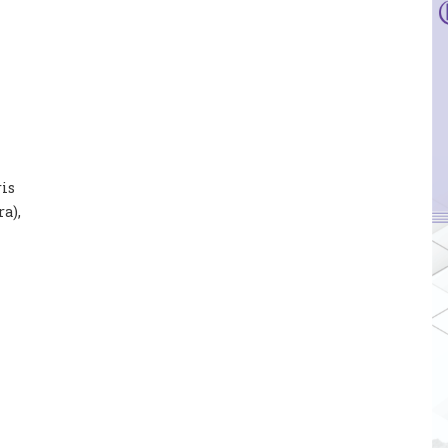
ris
a),