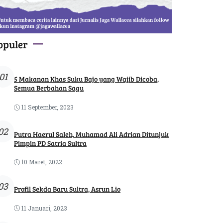
opuler
01
5 Makanan Khas Suku Bajo yang Wajib Dicoba,
Semua Berbahan Sagu
11 September, 2023
02
Putra Haerul Saleh, Muhamad Ali Adrian Ditunjuk
Pimpin PD Satria Sultra
10 Maret, 2022
03
Profil Sekda Baru Sultra, Asrun Lio
11 Januari, 2023