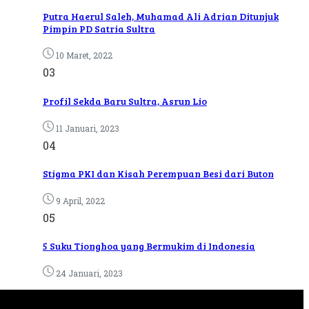
Putra Haerul Saleh, Muhamad Ali Adrian Ditunjuk
Pimpin PD Satria Sultra
10 Maret, 2022
03
Profil Sekda Baru Sultra, Asrun Lio
11 Januari, 2023
04
Stigma PKI dan Kisah Perempuan Besi dari Buton
9 April, 2022
05
5 Suku Tionghoa yang Bermukim di Indonesia
24 Januari, 2023