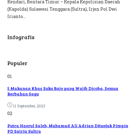
Kendari, Bentara Timur – Kepala Kepolisian Daerah
(Kapolda) Sulawesi Tenggara (Sultra), Irjen Pol Dwi
Irianto...
Infografis
Populer
01
5 Makanan Khas Suku Bajo yang Wajib Dicoba, Semua
Berbahan Sagu
11 September, 2023
02
Putra Haerul Saleh, Muhamad Ali Adrian Ditunjuk Pimpin
PD Satria Sultra