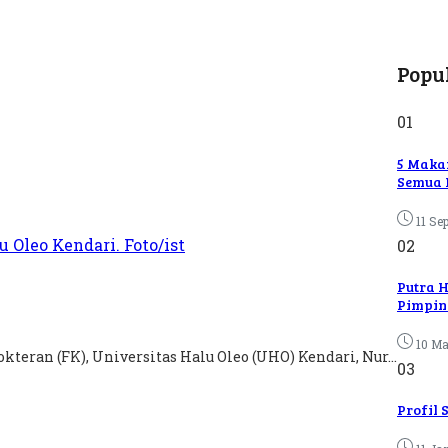
Popu
01
5 Maka
Semua 
11 Se
02
Putra H
Pimpin 
10 Ma
teran (FK), Universitas Halu Oleo (UHO) Kendari, Nur...
03
Profil 