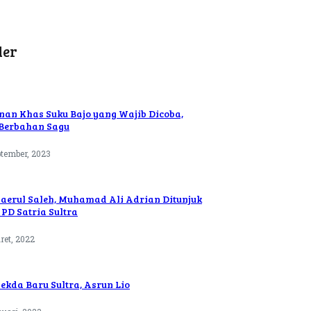
ler
nan Khas Suku Bajo yang Wajib Dicoba,
Berbahan Sagu
ptember, 2023
aerul Saleh, Muhamad Ali Adrian Ditunjuk
PD Satria Sultra
ret, 2022
Sekda Baru Sultra, Asrun Lio