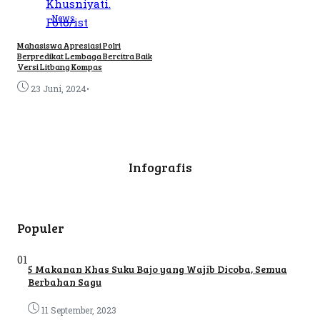
News
Mahasiswa Apresiasi Polri
Berpredikat Lembaga Bercitra Baik
Versi Litbang Kompas
•
23 Juni, 2024
Infografis
Populer
01
5 Makanan Khas Suku Bajo yang Wajib Dicoba, Semua
Berbahan Sagu
11 September, 2023