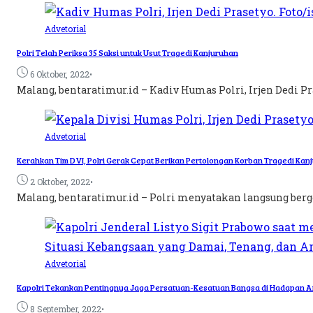
Advetorial
Polri Telah Periksa 35 Saksi untuk Usut Tragedi Kanjuruhan
•
6 Oktober, 2022
Malang, bentaratimur.id – Kadiv Humas Polri, Irjen Dedi P
Advetorial
Kerahkan Tim DVI, Polri Gerak Cepat Berikan Pertolongan Korban Tragedi Kan
•
2 Oktober, 2022
Malang, bentaratimur.id – Polri menyatakan langsung berg
Advetorial
Kapolri Tekankan Pentingnya Jaga Persatuan-Kesatuan Bangsa di Hadapa
•
8 September, 2022