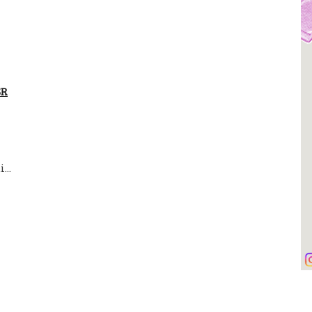
SR
...