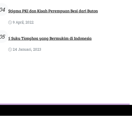
04
Stigma PKI dan Kisah Perempuan Besi dari Buton
9 April, 2022
05
5 Suku Tionghoa yang Bermukim di Indonesia
24 Januari, 2023