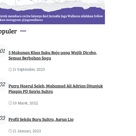
opuler
01
5 Makanan Khas Suku Bajo yang Wajib Dicoba,
Semua Berbahan Sagu
11 September, 2023
02
Putra Haerul Saleh, Muhamad Ali Adrian Ditunjuk
Pimpin PD Satria Sultra
10 Maret, 2022
03
Profil Sekda Baru Sultra, Asrun Lio
11 Januari, 2023