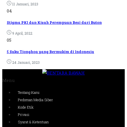
11 Januari, 2023
04
Stigma PKI dan Kisah Perempuan Besi dari Buton
9 April, 2022
05
5 Suku Tionghoa yang Bermukim di Indonesia
24 Januari, 2023
Menu
Tentang Kami
Pedoman Media Siber
Kode Etik
Privasi
Syarat & Ketentuan