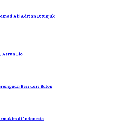
hamad Ali Adrian Ditunjuk
, Asrun Lio
erempuan Besi dari Buton
ermukim di Indonesia