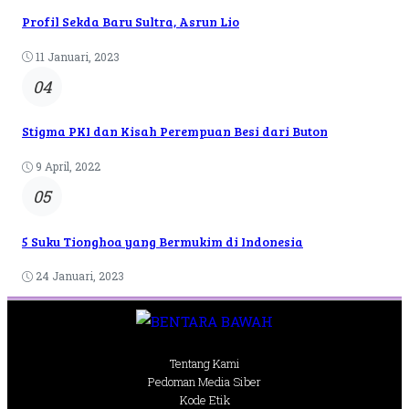
Profil Sekda Baru Sultra, Asrun Lio
11 Januari, 2023
04
Stigma PKI dan Kisah Perempuan Besi dari Buton
9 April, 2022
05
5 Suku Tionghoa yang Bermukim di Indonesia
24 Januari, 2023
Tentang Kami
Pedoman Media Siber
Kode Etik