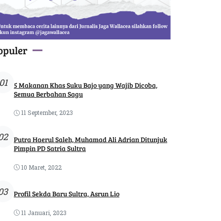
opuler
01
5 Makanan Khas Suku Bajo yang Wajib Dicoba,
Semua Berbahan Sagu
11 September, 2023
02
Putra Haerul Saleh, Muhamad Ali Adrian Ditunjuk
Pimpin PD Satria Sultra
10 Maret, 2022
03
Profil Sekda Baru Sultra, Asrun Lio
11 Januari, 2023