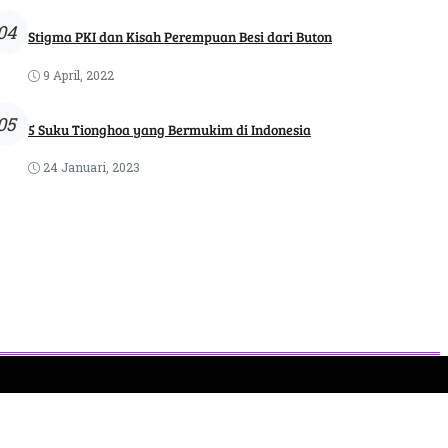
04
Stigma PKI dan Kisah Perempuan Besi dari Buton
9 April, 2022
05
5 Suku Tionghoa yang Bermukim di Indonesia
24 Januari, 2023