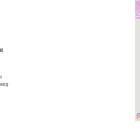
at
n
tang