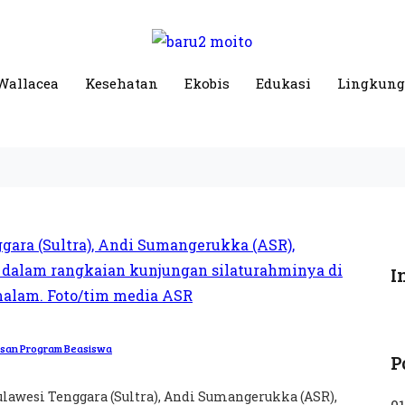
Wallacea
Kesehatan
Ekobis
Edukasi
Lingkun
I
uasan Program Beasiswa
P
ulawesi Tenggara (Sultra), Andi Sumangerukka (ASR),