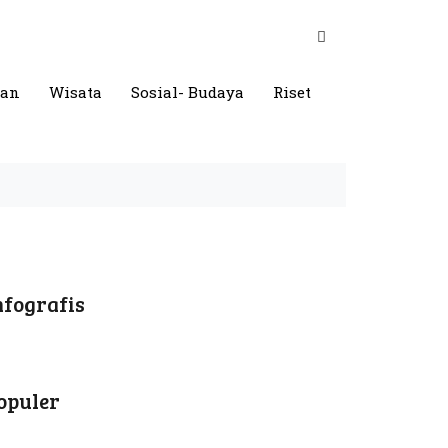
gan
Wisata
Sosial- Budaya
Riset
nfografis
opuler