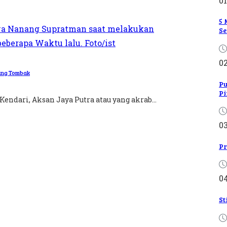
01
5 
Se
0
jung Tombak
Pu
Pi
endari, Aksan Jaya Putra atau yang akrab...
0
Pr
0
St