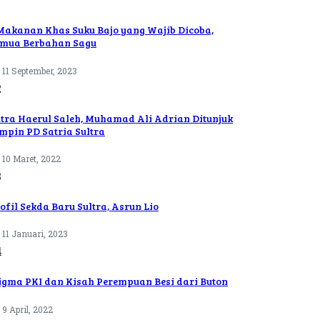
Makanan Khas Suku Bajo yang Wajib Dicoba,
mua Berbahan Sagu
11 September, 2023
2
tra Haerul Saleh, Muhamad Ali Adrian Ditunjuk
mpin PD Satria Sultra
10 Maret, 2022
3
ofil Sekda Baru Sultra, Asrun Lio
11 Januari, 2023
4
igma PKI dan Kisah Perempuan Besi dari Buton
9 April, 2022