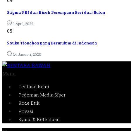
04
Stigma PKI dan Kisah Perempuan Besi dari Buton
9 April, 2022
05
5 Suku Tionghoa yang Bermukim di Indonesia
24 Januari, 2023
Menu
Tentang Kami
Pedoman Media Siber
Kode Etik
Privasi
Syarat & Ketentuan