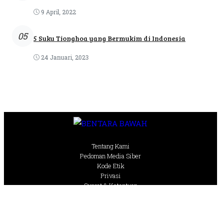
9 April, 2022
05
5 Suku Tionghoa yang Bermukim di Indonesia
24 Januari, 2023
Tentang Kami
Pedoman Media Siber
Kode Etik
Privasi
Syarat & Ketentuan
@Copyright Bentaratimur. All Rights Reserved