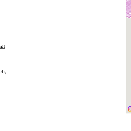
hat
li,