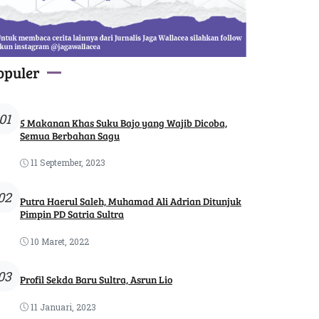
opuler
01
5 Makanan Khas Suku Bajo yang Wajib Dicoba,
Semua Berbahan Sagu
11 September, 2023
02
Putra Haerul Saleh, Muhamad Ali Adrian Ditunjuk
Pimpin PD Satria Sultra
10 Maret, 2022
03
Profil Sekda Baru Sultra, Asrun Lio
11 Januari, 2023