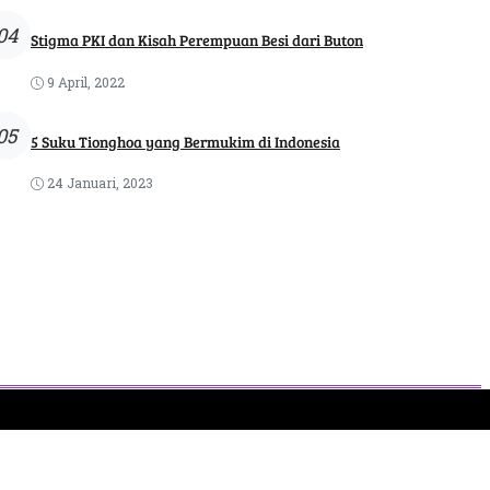
04
Stigma PKI dan Kisah Perempuan Besi dari Buton
9 April, 2022
05
5 Suku Tionghoa yang Bermukim di Indonesia
24 Januari, 2023