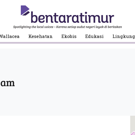
Wallacea
Kesehatan
Ekobis
Edukasi
Lingkun
cam