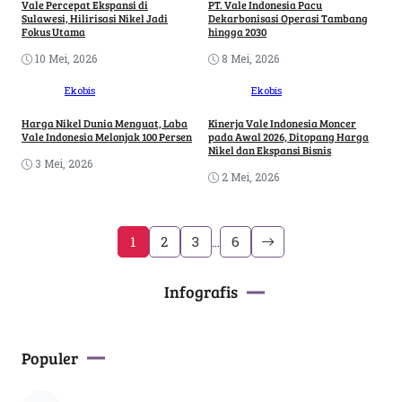
Vale Percepat Ekspansi di
PT. Vale Indonesia Pacu
Sulawesi, Hilirisasi Nikel Jadi
Dekarbonisasi Operasi Tambang
Fokus Utama
hingga 2030
10 Mei, 2026
8 Mei, 2026
Ekobis
Ekobis
Harga Nikel Dunia Menguat, Laba
Kinerja Vale Indonesia Moncer
Vale Indonesia Melonjak 100 Persen
pada Awal 2026, Ditopang Harga
Nikel dan Ekspansi Bisnis
3 Mei, 2026
2 Mei, 2026
1
2
3
…
6
Infografis
Populer