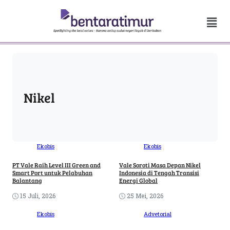
Nikel
Ekobis
Ekobis
PT Vale Raih Level III Green and
Vale Soroti Masa Depan Nikel
Smart Port untuk Pelabuhan
Indonesia di Tengah Transisi
Balantang
Energi Global
15 Juli, 2026
25 Mei, 2026
Ekobis
Advetorial