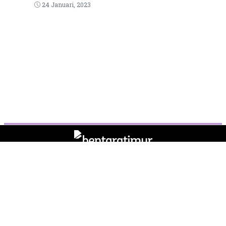
24 Januari, 2023
Tentang Kami
Pedoman Media Siber
Kode Etik
Privasi
Syarat & Ketentuan