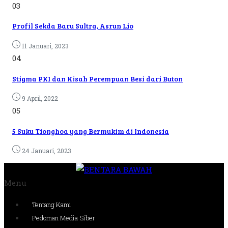
03
Profil Sekda Baru Sultra, Asrun Lio
11 Januari, 2023
04
Stigma PKI dan Kisah Perempuan Besi dari Buton
9 April, 2022
05
5 Suku Tionghoa yang Bermukim di Indonesia
24 Januari, 2023
Menu
Tentang Kami
Pedoman Media Siber