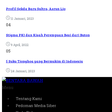
Profil Sekda Baru Sultra, Asrun Lio
11 Januari, 2023
04
Stigma PKI dan Kisah Perempuan Besi dari Buton
9 April, 2022
05
5 Suku Tionghoa yang Bermukim di Indonesia
24 Januari, 2023
Menu
Tentang Kami
Pedoman Media Siber