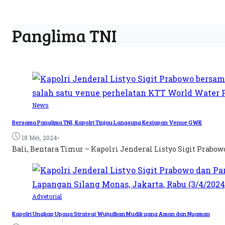
Panglima TNI
News
Bersama Panglima TNI, Kapolri Tinjau Langsung Kesiapan Venue GWK
•
18 Mei, 2024
Bali, Bentara Timur – Kapolri Jenderal Listyo Sigit Prabo
Advetorial
Kapolri Ungkap Upaya Strategi Wujudkan Mudik yang Aman dan Nyaman