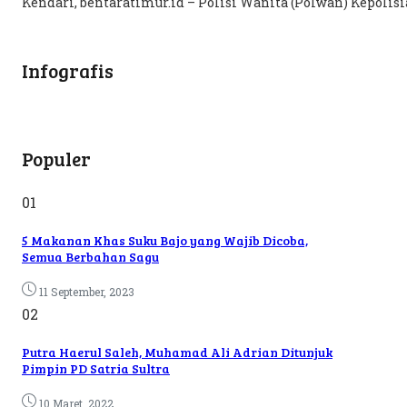
Kendari, bentaratimur.id – Polisi Wanita (Polwan) Kepolisi
Infografis
Populer
01
5 Makanan Khas Suku Bajo yang Wajib Dicoba,
Semua Berbahan Sagu
11 September, 2023
02
Putra Haerul Saleh, Muhamad Ali Adrian Ditunjuk
Pimpin PD Satria Sultra
10 Maret, 2022