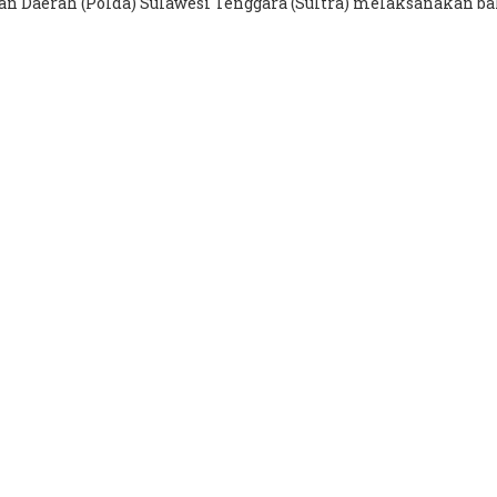
an Daerah (Polda) Sulawesi Tenggara (Sultra) melaksanakan bakt