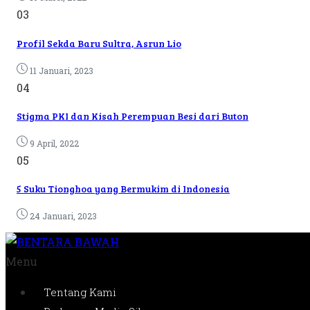
03
Profil Sekda Baru Sultra, Asrun Lio
11 Januari, 2023
04
Stigma PKI dan Kisah Perempuan Besi dari Buton
9 April, 2022
05
5 Suku Tionghoa yang Bermukim di Indonesia
24 Januari, 2023
Menu
Tentang Kami