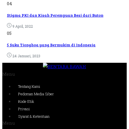
04
Stigma PKI dan Kisah Perempuan Besi dari Buton
9 April, 2022
05
5 Suku Tionghoa yang Bermukim di Indonesia
24 Januari, 2023
Menu
Tentang Kami
Pedoman Media Siber
Kode Etik
Privasi
Syarat & Ketentuan
Menu