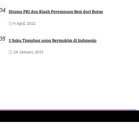
04
Stigma PKI dan Kisah Perempuan Besi dari Buton
9 April, 2022
05
5 Suku Tionghoa yang Bermukim di Indonesia
24 Januari, 2023