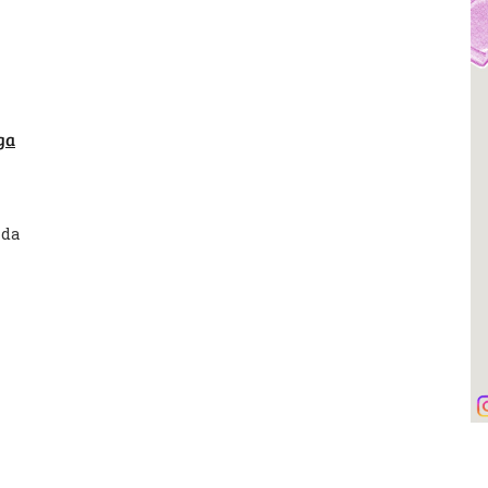
ga
lda