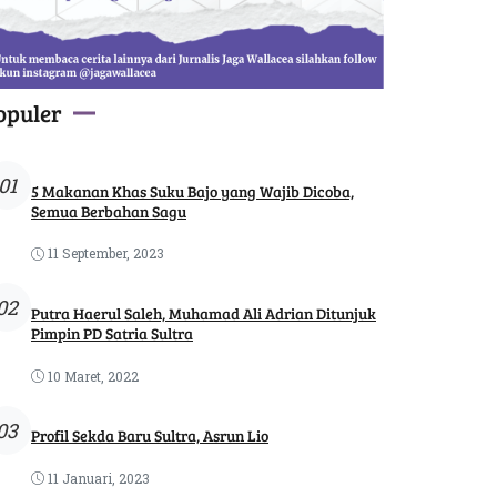
opuler
01
5 Makanan Khas Suku Bajo yang Wajib Dicoba,
Semua Berbahan Sagu
11 September, 2023
02
Putra Haerul Saleh, Muhamad Ali Adrian Ditunjuk
Pimpin PD Satria Sultra
10 Maret, 2022
03
Profil Sekda Baru Sultra, Asrun Lio
11 Januari, 2023