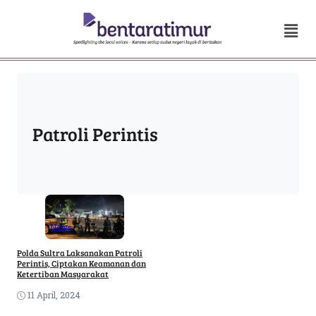
Patroli Perintis
News
Polda Sultra Laksanakan Patroli
Perintis, Ciptakan Keamanan dan
Ketertiban Masyarakat
11 April, 2024